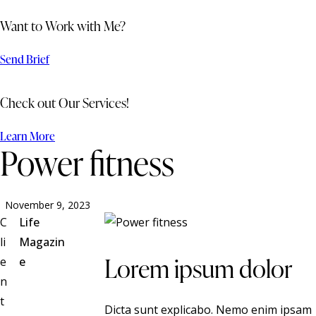
Want to Work with Me?
Send Brief
Check out Our Services!
Learn More
Power fitness
November 9, 2023
C
Life
li
Magazin
Lorem ipsum dolor
e
e
n
t
Dicta sunt explicabo. Nemo enim ipsam