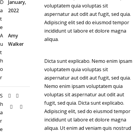
D
January,
voluptatem quia voluptas sit
a
2022
aspernatur aut odit aut fugit, sed quia.
t
Adipiscing elit sed do eiusmod tempor
e
incididunt ut labore et dolore magna
A
Amy
aliqua.
u
Walker
t
h
Dicta sunt explicabo. Nemo enim ipsam
o
voluptatem quia voluptas sit
r
aspernatur aut odit aut fugit, sed quia.
Nemo enim ipsam voluptatem quia
voluptas sit aspernatur aut odit aut
S
fugit, sed quia. Dicta sunt explicabo.
h
Adipiscing elit, sed do eiusmod tempor
a
incididunt ut labore et dolore magna
r
aliqua. Ut enim ad veniam quis nostrud
e