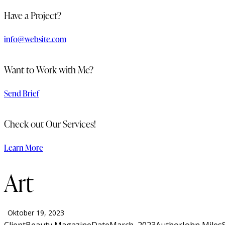
Have a Project?
info@website.com
Want to Work with Me?
Send Brief
Check out Our Services!
Learn More
Art
Oktober 19, 2023