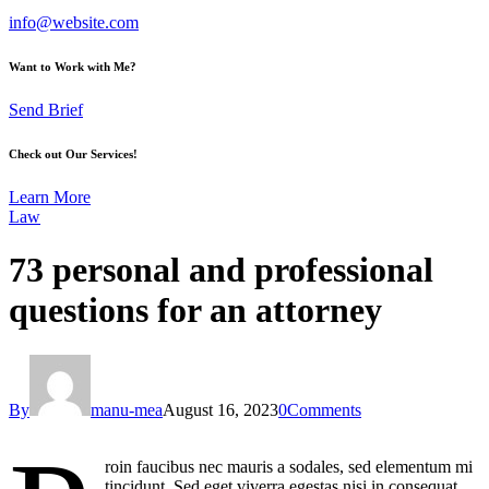
info@website.com
Want to Work with Me?
Send Brief
Check out Our Services!
Learn More
Law
73 personal and professional
questions for an attorney
By
manu-mea
August 16, 2023
0
Comments
roin faucibus nec mauris a sodales, sed elementum mi
tincidunt. Sed eget viverra egestas nisi in consequat.