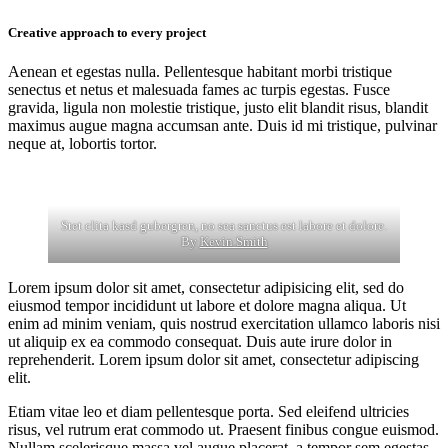
Creative approach to every project
Aenean et egestas nulla. Pellentesque habitant morbi tristique
senectus et netus et malesuada fames ac turpis egestas. Fusce
gravida, ligula non molestie tristique, justo elit blandit risus, blandit
maximus augue magna accumsan ante. Duis id mi tristique, pulvinar
neque at, lobortis tortor.
Stet clita kasd gubergren, no sea sanctus est labore et dolore.
By
Kevin Smith
Lorem ipsum dolor sit amet, consectetur adipisicing elit, sed do
eiusmod tempor incididunt ut labore et dolore magna aliqua. Ut
enim ad minim veniam, quis nostrud exercitation ullamco laboris nisi
ut aliquip ex ea commodo consequat. Duis aute irure dolor in
reprehenderit. Lorem ipsum dolor sit amet, consectetur adipiscing
elit.
Etiam vitae leo et diam pellentesque porta. Sed eleifend ultricies
risus, vel rutrum erat commodo ut. Praesent finibus congue euismod.
Nullam scelerisque massa vel augue placerat, a tempor sem egestas.