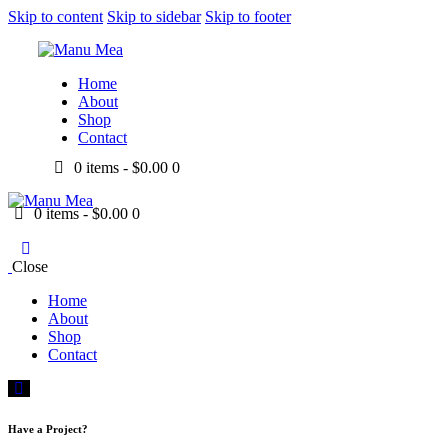
Skip to content
Skip to sidebar
Skip to footer
Home
About
Shop
Contact
0 items
-
$0.00
0
0 items
-
$0.00
0
Close
Home
About
Shop
Contact
Have a Project?