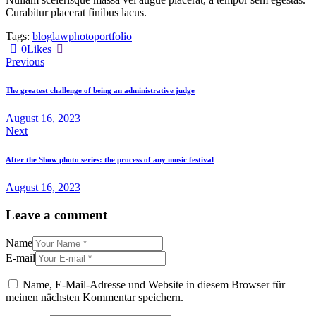
Curabitur placerat finibus lacus.
Tags:
blog
law
photo
portfolio
0
Likes
Beitragsnavigation
Previous
The greatest challenge of being an administrative judge
August 16, 2023
Next
After the Show photo series: the process of any music festival
August 16, 2023
Leave a comment
Name
E-mail
Name, E-Mail-Adresse und Website in diesem Browser für
meinen nächsten Kommentar speichern.