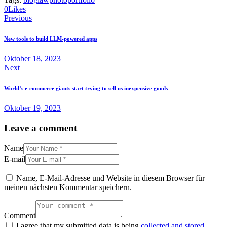
0
Likes
Beitragsnavigation
Previous
New tools to build LLM-powered apps
Oktober 18, 2023
Next
World’s e-commerce giants start trying to sell us inexpensive goods
Oktober 19, 2023
Leave a comment
Name
E-mail
Name, E-Mail-Adresse und Website in diesem Browser für
meinen nächsten Kommentar speichern.
Comment
I agree that my submitted data is being
collected and stored
.