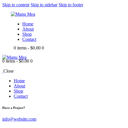
Skip to content
Skip to sidebar
Skip to footer
Home
About
Shop
Contact
0 items
-
$0.00
0
0 items
-
$0.00
0
Close
Home
About
Shop
Contact
Have a Project?
info@website.com