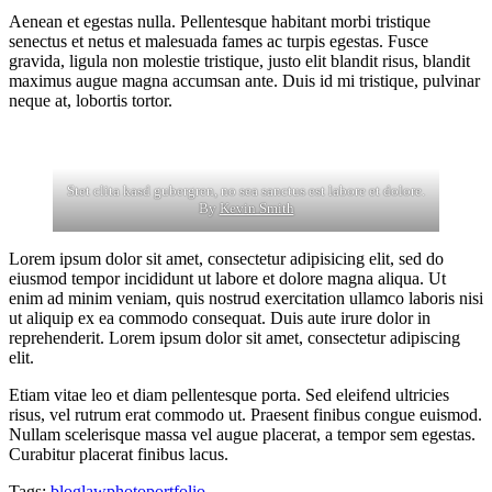
Aenean et egestas nulla. Pellentesque habitant morbi tristique
senectus et netus et malesuada fames ac turpis egestas. Fusce
gravida, ligula non molestie tristique, justo elit blandit risus, blandit
maximus augue magna accumsan ante. Duis id mi tristique, pulvinar
neque at, lobortis tortor.
Stet clita kasd gubergren, no sea sanctus est labore et dolore.
By
Kevin Smith
Lorem ipsum dolor sit amet, consectetur adipisicing elit, sed do
eiusmod tempor incididunt ut labore et dolore magna aliqua. Ut
enim ad minim veniam, quis nostrud exercitation ullamco laboris nisi
ut aliquip ex ea commodo consequat. Duis aute irure dolor in
reprehenderit. Lorem ipsum dolor sit amet, consectetur adipiscing
elit.
Etiam vitae leo et diam pellentesque porta. Sed eleifend ultricies
risus, vel rutrum erat commodo ut. Praesent finibus congue euismod.
Nullam scelerisque massa vel augue placerat, a tempor sem egestas.
Curabitur placerat finibus lacus.
Tags:
blog
law
photo
portfolio