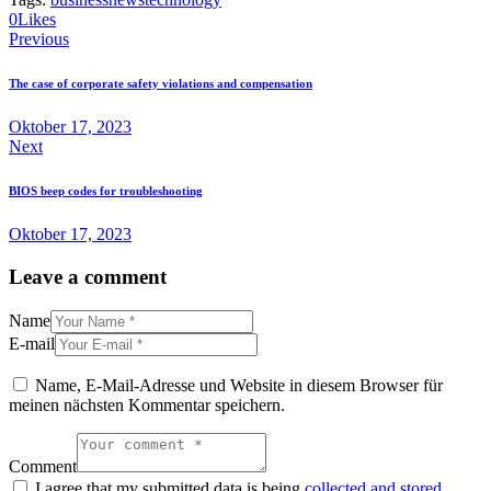
0
Likes
Beitragsnavigation
Previous
The case of corporate safety violations and compensation
Oktober 17, 2023
Next
BIOS beep codes for troubleshooting
Oktober 17, 2023
Leave a comment
Name
E-mail
Name, E-Mail-Adresse und Website in diesem Browser für
meinen nächsten Kommentar speichern.
Comment
I agree that my submitted data is being
collected and stored
.