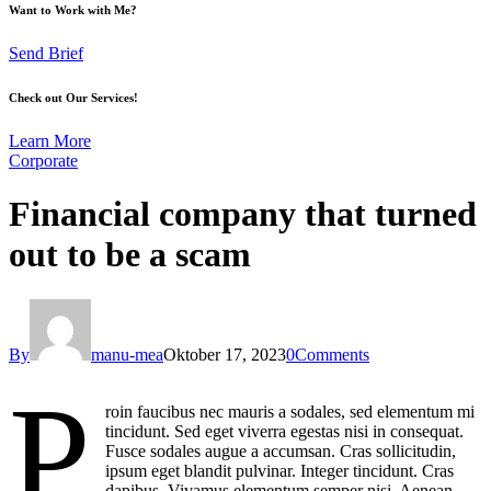
Want to Work with Me?
Send Brief
Check out Our Services!
Learn More
Corporate
Financial company that turned
out to be a scam
By
manu-mea
Oktober 17, 2023
0
Comments
P
roin faucibus nec mauris a sodales, sed elementum mi
tincidunt. Sed eget viverra egestas nisi in consequat.
Fusce sodales augue a accumsan. Cras sollicitudin,
ipsum eget blandit pulvinar. Integer tincidunt. Cras
dapibus. Vivamus elementum semper nisi. Aenean