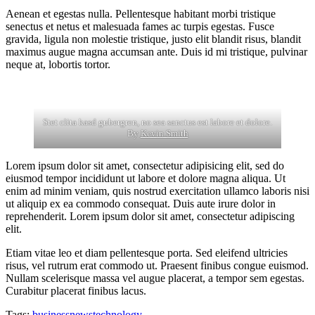
Aenean et egestas nulla. Pellentesque habitant morbi tristique
senectus et netus et malesuada fames ac turpis egestas. Fusce
gravida, ligula non molestie tristique, justo elit blandit risus, blandit
maximus augue magna accumsan ante. Duis id mi tristique, pulvinar
neque at, lobortis tortor.
Stet clita kasd gubergren, no sea sanctus est labore et dolore.
By
Kevin Smith
Lorem ipsum dolor sit amet, consectetur adipisicing elit, sed do
eiusmod tempor incididunt ut labore et dolore magna aliqua. Ut
enim ad minim veniam, quis nostrud exercitation ullamco laboris nisi
ut aliquip ex ea commodo consequat. Duis aute irure dolor in
reprehenderit. Lorem ipsum dolor sit amet, consectetur adipiscing
elit.
Etiam vitae leo et diam pellentesque porta. Sed eleifend ultricies
risus, vel rutrum erat commodo ut. Praesent finibus congue euismod.
Nullam scelerisque massa vel augue placerat, a tempor sem egestas.
Curabitur placerat finibus lacus.
Tags:
business
news
technology