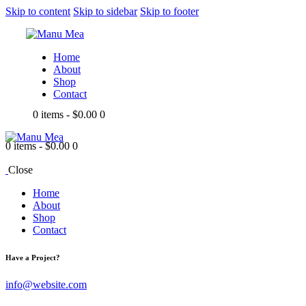
Skip to content
Skip to sidebar
Skip to footer
Home
About
Shop
Contact
0 items
-
$0.00
0
0 items
-
$0.00
0
Close
Home
About
Shop
Contact
Have a Project?
info@website.com